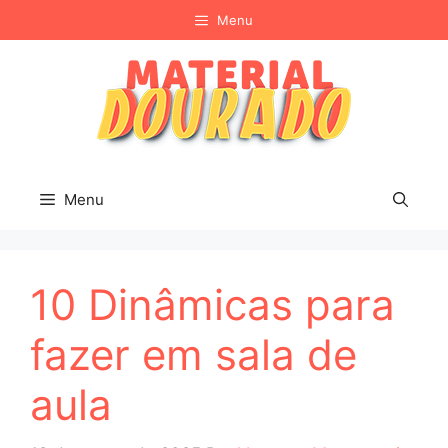
Pular
Menu
para
o
conteúdo
Menu
10 Dinâmicas para
fazer em sala de
aula