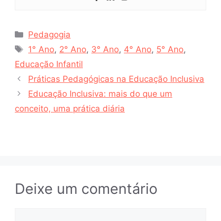
Categorias
Pedagogia
Tags
1° Ano
,
2° Ano
,
3° Ano
,
4° Ano
,
5° Ano
,
Educação Infantil
Práticas Pedagógicas na Educação Inclusiva
Educação Inclusiva: mais do que um
conceito, uma prática diária
Deixe um comentário
Comentário