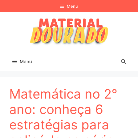
Pular
Menu
para
o
conteúdo
Menu
Matemática no 2°
ano: conheça 6
estratégias para