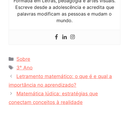
Formada em Letras, pedagogia e artes visuais.
Escreve desde a adolescência e acredita que
palavras modificam as pessoas e mudam o
mundo.
Categorias
Sobre
Tags
3° Ano
Letramento matemático: o que é e qual a
importância no aprendizado?
Matemática lúdica: estratégias que
conectam conceitos à realidade