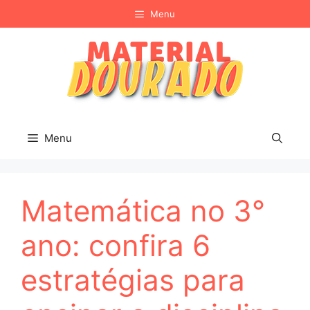
Pular
Menu
para
o
conteúdo
Menu
Matemática no 3°
ano: confira 6
estratégias para