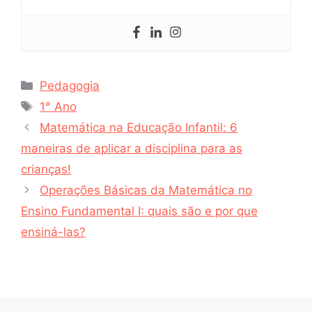
Categorias
Pedagogia
Tags
1° Ano
Matemática na Educação Infantil: 6
maneiras de aplicar a disciplina para as
crianças!
Operações Básicas da Matemática no
Ensino Fundamental I: quais são e por que
ensiná-las?