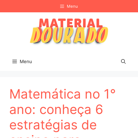
Pular
Menu
para
o
conteúdo
Menu
Matemática no 1°
ano: conheça 6
estratégias de