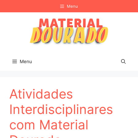
Pular
Menu
para
o
conteúdo
Menu
Atividades
Interdisciplinares
com Material