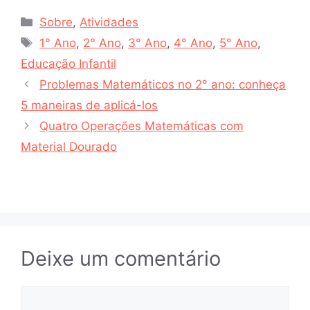
Categorias
Sobre
,
Atividades
Tags
1° Ano
,
2° Ano
,
3° Ano
,
4° Ano
,
5° Ano
,
Educação Infantil
Problemas Matemáticos no 2° ano: conheça
5 maneiras de aplicá-los
Quatro Operações Matemáticas com
Material Dourado
Deixe um comentário
Comentário