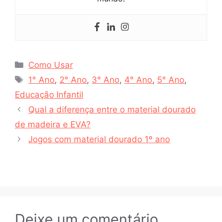
Categorias
Como Usar
Tags
1° Ano
,
2° Ano
,
3° Ano
,
4° Ano
,
5° Ano
,
Educação Infantil
Qual a diferença entre o material dourado
de madeira e EVA?
Jogos com material dourado 1º ano
Deixe um comentário