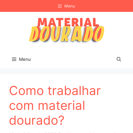
Pular
Menu
para
o
conteúdo
Menu
Como trabalhar
com material
dourado?