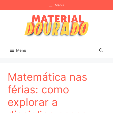
Pular
Menu
para
o
conteúdo
Menu
Matemática nas
férias: como
explorar a