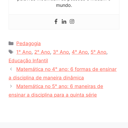
mundo.
Categorias
Pedagogia
Tags
1° Ano
,
2° Ano
,
3° Ano
,
4° Ano
,
5° Ano
,
Educação Infantil
Matemática no 4° ano: 6 formas de ensinar
a disciplina de maneira dinâmica
Matemática no 5° ano: 6 maneiras de
ensinar a disciplina para a quinta série