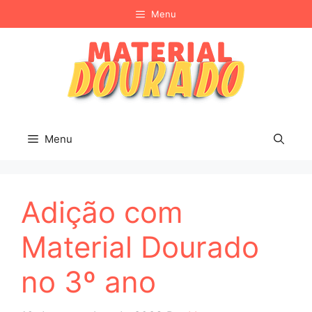
Pular
Menu
para
o
conteúdo
Menu
Adição com
Material Dourado
no 3º ano