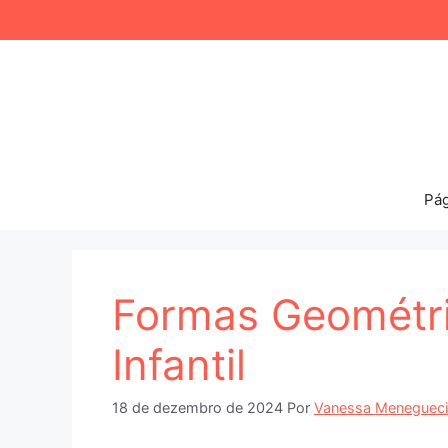
Pular
para
o
conteúdo
Pág
Formas Geométr
Infantil
18 de dezembro de 2024
Por
Vanessa Menegueci