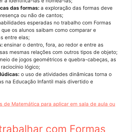
 a identificá-las e nomeá-las;
icas das formas:
a exploração das formas deve
presença ou não de cantos;
habilidades esperadas no trabalho com Formas
é que os alunos saibam como comparar e
s entre elas;
s:
ensinar o dentro, fora, ao redor e entre as
sas mesmas relações com outros tipos de objeto;
meio de jogos geométricos e quebra-cabeças, as
aciocínio lógico;
 lúdicas:
o uso de atividades dinâmicas torna o
 na Educação Infantil mais divertido e
s de Matemática para aplicar em sala de aula ou
 trabalhar com Formas